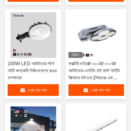
ভিডিও
100W LED আউটডোর স্টার্ন
ফ্যাক্টরি ডাইরেক্ট ৩০০W ৮০০W
লাইট জলরোধী নির্বাচনযোগ্য রঙের
আউটডোর এলইডি হাই মাস্ট লাইটিং
তাপমাত্রা
ফিক্সচার হাইওয়ে ইন্টারচেঞ্জ এবং
ইয়ার্ডের জন্য
সেরা দাম পান
সেরা দাম পান