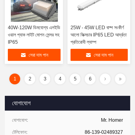
40W-120W ডিমযোগ্য এলইডি
25W - 45W LED বাষ্প সংকীর্ণ
ওয়াল প্যাক লাইট মোশন সেন্সর সহ
আলো ফিক্সচার IP65 LED আর্দ্রতা
IP65
প্রতিরোধী ল্যাম্প
সেরা দাম পান
সেরা দাম পান
1
2
3
4
5
6
যোগাযোগ
যোগাযোগ:
Mr. Homer
টেলিফোন:
86-139-02489327