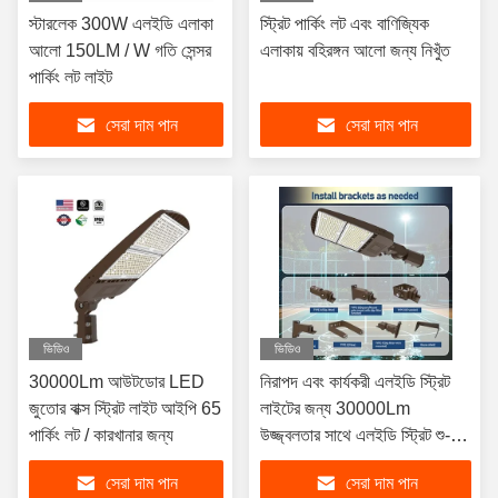
স্টারলেক 300W এলইডি এলাকা
স্ট্রিট পার্কিং লট এবং বাণিজ্যিক
আলো 150LM / W গতি সেন্সর
এলাকায় বহিরঙ্গন আলো জন্য নিখুঁত
পার্কিং লট লাইট
সেরা দাম পান
সেরা দাম পান
ভিডিও
ভিডিও
30000Lm আউটডোর LED
নিরাপদ এবং কার্যকরী এলইডি স্ট্রিট
জুতোর বাক্স স্ট্রিট লাইট আইপি 65
লাইটের জন্য 30000Lm
পার্কিং লট / কারখানার জন্য
উজ্জ্বলতার সাথে এলইডি স্ট্রিট শু-বক্স
লাইট ফ্যাক্টরি
সেরা দাম পান
সেরা দাম পান