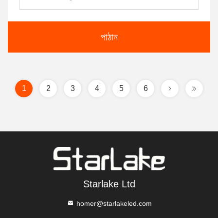
পাঠান
1
2
3
4
5
6
Starlake Ltd
homer@starlakeled.com