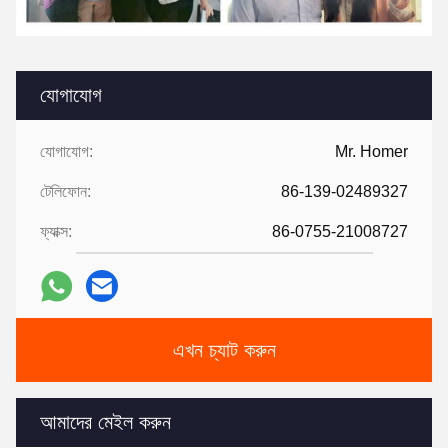
যোগাযোগ
যোগাযোগ:
Mr. Homer
টেলিফোন:
86-139-02489327
ফ্যাক্স:
86-0755-21008727
এখন চ্যাট করুন
আমাদের মেইল করুন