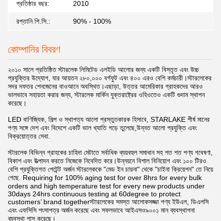
প্রতিষ্ঠার বছর:
2010
রপ্তানি পি.সি.:
90% - 100%
কোম্পানির বিবরণ
২০১০ সালে প্রতিষ্ঠিত স্টারলেক লিমিটেড এলইডি আলোর জন্য একটি বিস্তৃত এবং উচ্চ
প্রযুক্তির উদ্যোগ, যার আয়তন ২৮০,০০০ বর্গফুট এবং ৪০০ এরও বেশি কর্মচারী।স্টারলেকের
সদর দফতর শেনজেনের বাওআনে অবস্থিত।এছাড়া, উত্তর আমেরিকার গ্রাহকদের আরও
ভালভাবে সহায়তা করার জন্য, স্টারলেক মার্কিন যুক্তরাষ্ট্রের ওহিওতেও একটি গুদাম স্থাপন
করেছে।
LED বাণিজ্যিক, শিল্প ও স্থাপত্য আলো প্রস্তুতকারক হিসাবে, STARLAKE শীর্ষ মানের
পণ্য সঙ্গে দেশ এবং বিদেশে একটি ভাল খ্যাতি গড়ে তুলেছে,উন্নত আলো প্রযুক্তি এবং
বিক্রয়োত্তর সেবা.
স্টারলেক বিভিন্ন গ্রাহকের চাহিদা মেটাতে সর্বাধিক ব্যয়বহুল সমাধান সহ শত শত পণ্য গবেষণা,
বিকাশ এবং উত্পাদন করতে নিজেকে নিবেদিত করে।উন্নয়নে বিশাল বিনিয়োগ এবং ১০০ টিরও
বেশি প্রযুক্তিগত পেটেন্ট অর্জন স্টারলেককে "মেড ইন চায়না" থেকে "চাইনা ক্রিয়েশন" তে নিয়ে
গেছে. Requiring for 100% aging test for over 8hrs for every bulk
orders and high temperature test for every new products under
30days 24hrs continuous testing at 60degree to protect
customers’ brand togetherস্টারলেকের সমস্ত আলোকসজ্জা পণ্য ইউএল, ডিএলসি
এবং এফসিসি শংসাপত্র অর্জন করেছে এবং সফলভাবে আইএসও৯০০১ মান ব্যবস্থাপনা
ব্যবস্থা পাস করেছে।