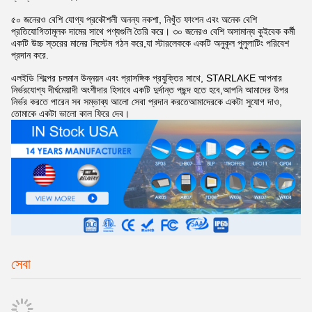
৫০ জনেরও বেশি যোগ্য প্রকৌশলী অনন্য নকশা, নিখুঁত ফাংশন এবং অনেক বেশি
প্রতিযোগিতামূলক দামের সাথে পণ্যগুলি তৈরি করে। ৩০ জনেরও বেশি অসামান্য কুইবেক কর্মী
একটি উচ্চ স্তরের মানের সিস্টেম গঠন করে,যা স্টারলেককে একটি অনুকূল পুলুলাটিং পরিবেশ
প্রদান করে.
এলইডি শিল্পের চলমান উন্নয়ন এবং প্রাসঙ্গিক প্রযুক্তির সাথে, STARLAKE আপনার
নির্ভরযোগ্য দীর্ঘমেয়াদী অংশীদার হিসাবে একটি দুর্দান্ত পছন্দ হতে হবে,আপনি আমাদের উপর
নির্ভর করতে পারেন সব সম্ভাব্য আলো সেবা প্রদান করতেআমাদেরকে একটা সুযোগ দাও,
তোমাকে একটা ভালো কাল ফিরে দেব।
সেবা