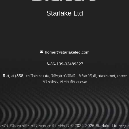
Starlake Ltd
homer@starlakeled.com
86-139-02489327
না, না।358, বাওটিয়ান ১ম রোড, টাইগ্যাং কমিউনিটি, সিসিয়াং স্ট্রিট, বাওয়ান জেলা, শেনজেন
সিটি গুয়াংডং, পি.আর.চীন ৫১৮১১০
র এলইডি ইউএফও হাইবে লাইট সরবরাহকারী। কপিরাইট © 2024-2026 Starlake Ltd সমস্ত অধ