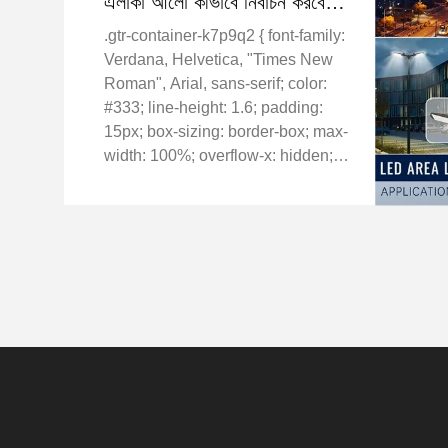
এলাকা আলো কীভাবে নির্বাচন করবেন
– উচ্চ ক্ষমতা সম্পন্ন 300W LED
.gtr-container-k7p9q2 { font-family:
রাস্তার আলোর জন্য একটি ক্রেতার
Verdana, Helvetica, "Times New
নির্দেশিকা
Roman", Arial, sans-serif; color:
#333; line-height: 1.6; padding:
15px; box-sizing: border-box; max-
width: 100%; overflow-x: hidden; }
.gtr-container-k7p9q2 * { box-
sizing: border-box; } .gtr-container-
k7p9q2 p { font-size: 14px; ...