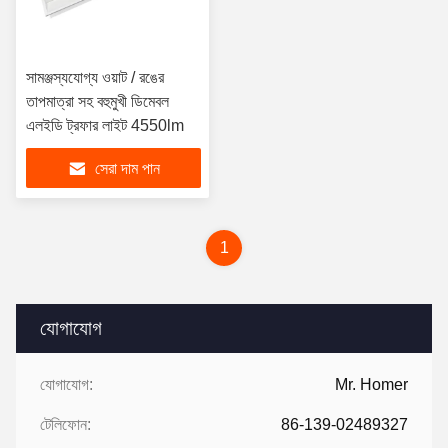
সামঞ্জস্যযোগ্য ওয়াট / রঙের
তাপমাত্রা সহ বহুমুখী ডিমেবল
এলইডি ট্রফার লাইট 4550lm
সেরা দাম পান
1
যোগাযোগ
যোগাযোগ:
Mr. Homer
টেলিফোন:
86-139-02489327