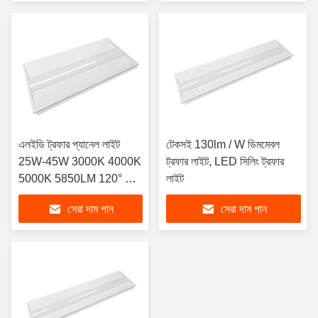
এলইডি ট্রফার প্যানেল লাইট
টেকসই 130lm / W ডিমমেবল
25W-45W 3000K 4000K
ট্রফার লাইট, LED সিলিং ট্রফার
5000K 5850LM 120° রেজ
লাইট
0-10V ডিমিং
সেরা দাম পান
সেরা দাম পান