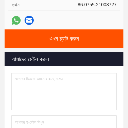
ফ্যাক্স:
86-0755-21008727
এখন চ্যাট করুন
আমাদের মেইল করুন