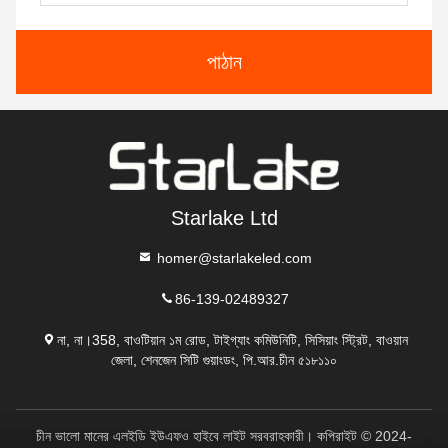
পাঠান
Starlake Ltd
homer@starlakeled.com
86-139-02489327
না, না।358, বাওটিয়ান ১ম রোড, টাইগ্যাং কমিউনিটি, সিসিয়াং স্ট্রিট, বাওয়ান
জেলা, শেনজেন সিটি গুয়াংডং, পি.আর.চীন ৫১৮১১০
চীন ভালো মানের এলইডি ইউএফও হাইবে লাইট সরবরাহকারী। কপিরাইট © 2024-