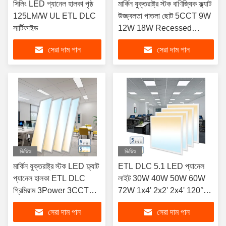
সিলিং LED প্যানেল হালকা পৃষ্ঠ
মার্কিন যুক্তরাষ্ট্র স্টক বাণিজ্যিক ফ্ল্যাট
125LM/W UL ETL DLC
উজ্জ্বলতা পাতলা ছোট 5CCT 9W
সার্টিফাইড
12W 18W Recessed
বৃত্তাকার নেতৃত্বাধীন প্যানেল আলো
সেরা দাম পান
সেরা দাম পান
ভিডিও
ভিডিও
মার্কিন যুক্তরাষ্ট্র স্টক LED ফ্ল্যাট
ETL DLC 5.1 LED প্যানেল
প্যানেল হালকা ETL DLC
লাইট 30W 40W 50W 60W
প্রিমিয়াম 3Power 3CCT
72W 1x4' 2x2' 2x4' 120°
সুইচযোগ্য 277V 347V
Beam Angle 3000K 4000K
সেরা দাম পান
সেরা দাম পান
130lm/w
5000K