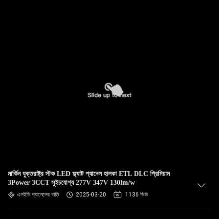
মার্কিন যুক্তরাষ্ট্র স্টক LED ফ্ল্যাট প্যানেল হালকা ETL DLC প্রিমিয়াম
3Power 3CCT সুইচযোগ্য 277V 347V 130lm/w
এলইডি প্যানেলের বাতি
2025-03-20
1136 ভিউ