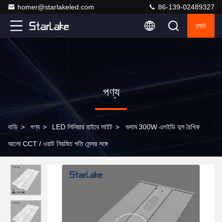
homer@starlakeled.com
86-139-02489327
চ্যাট
পণ্য
বাড়ি
>
পণ্য
>
LED লিনিয়ার হাইবে লাইট
>
গুদাম 300W এলইডি দুল রৈখিক
আলো CCT / ওয়াট নিয়মিত গতি সেন্সর সঙ্গে