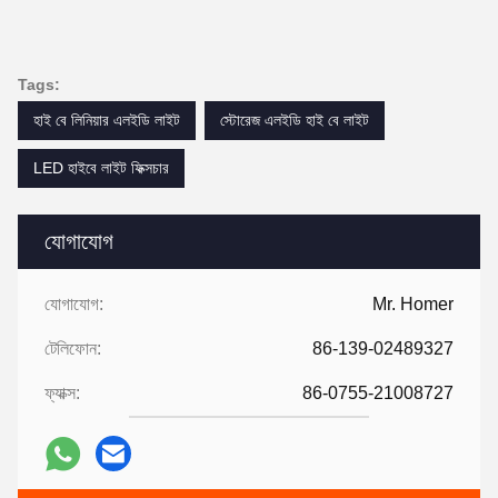
Tags:
হাই বে লিনিয়ার এলইডি লাইট
স্টোরেজ এলইডি হাই বে লাইট
LED হাইবে লাইট ফিক্সচার
যোগাযোগ
যোগাযোগ:
Mr. Homer
টেলিফোন:
86-139-02489327
ফ্যাক্স:
86-0755-21008727