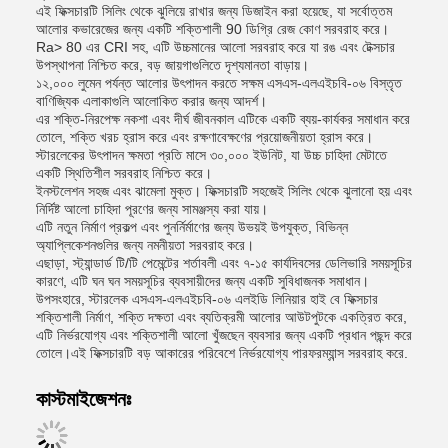
এই ফিক্সচারটি সিলিং থেকে ঝুলিয়ে রাখার জন্য ডিজাইন করা হয়েছে, যা সর্বোত্তম
আলোর কভারেজের জন্য একটি শক্তিশালী 90 ডিগ্রি রেজ কোণ সরবরাহ করে।
Ra> 80 এর CRI সহ, এটি উচ্চমানের আলো সরবরাহ করে যা রঙ এবং টেক্সচার
উপস্থাপনা নিশ্চিত করে, বড় জায়গাগুলিতে দৃশ্যমানতা বাড়ায়।
১২,০০০ লুমেন পর্যন্ত আলোর উৎপাদন করতে সক্ষম এসএস-এলএইচবি-০৬ বিস্তৃত
বাণিজ্যিক এলাকাগুলি আলোকিত করার জন্য আদর্শ।
এর শক্তি-নিরপেক্ষ নকশা এবং দীর্ঘ জীবনকাল এটিকে একটি ব্যয়-কার্যকর সমাধান করে
তোলে, শক্তি খরচ হ্রাস করে এবং রক্ষণাবেক্ষণের প্রয়োজনীয়তা হ্রাস করে।
স্টারলেকের উৎপাদন ক্ষমতা প্রতি মাসে ৩০,০০০ ইউনিট, যা উচ্চ চাহিদা মেটাতে
একটি স্থিতিশীল সরবরাহ নিশ্চিত করে।
ইনস্টলেশন সহজ এবং ঝামেলা মুক্ত। ফিক্সচারটি সহজেই সিলিং থেকে ঝুলানো হয় এবং
নির্দিষ্ট আলো চাহিদা পূরণের জন্য সামঞ্জস্য করা যায়।
এটি নতুন নির্মাণ প্রকল্প এবং পুনর্নির্মাণের জন্য উভয়ই উপযুক্ত, বিভিন্ন
অ্যাপ্লিকেশনগুলির জন্য নমনীয়তা সরবরাহ করে।
এছাড়া, স্ট্যান্ডার্ড টি/টি পেমেন্টের শর্তাবলী এবং ৭-১৫ কার্যদিবসের ডেলিভারি সময়সূচির
কারণে, এটি ঘন ঘন সময়সূচির ব্যবসায়ীদের জন্য একটি সুবিধাজনক সমাধান।
উপসংহারে, স্টারলেক এসএস-এলএইচবি-০৬ এলইডি লিনিয়ার হাই বে ফিক্সচার
শক্তিশালী নির্মাণ, শক্তি দক্ষতা এবং ব্যতিক্রমী আলোর আউটপুটকে একত্রিত করে,
এটি নির্ভরযোগ্য এবং শক্তিশালী আলো খুঁজছেন ব্যবসার জন্য একটি প্রধান পছন্দ করে
তোলে।এই ফিক্সচারটি বড় আকারের পরিবেশে নির্ভরযোগ্য পারফরম্যান্স সরবরাহ করে.
কাস্টমাইজেশনঃ