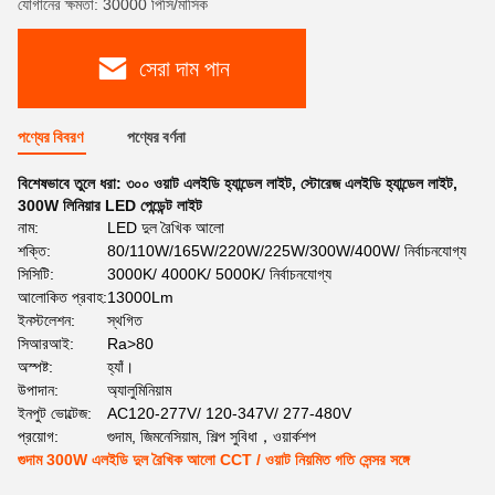
যোগানের ক্ষমতা: 30000 পিসি/মাসিক
সেরা দাম পান
পণ্যের বিবরণ
পণ্যের বর্ণনা
বিশেষভাবে তুলে ধরা:
৩০০ ওয়াট এলইডি হ্যান্ডেল লাইট
,
স্টোরেজ এলইডি হ্যান্ডেল লাইট
,
300W লিনিয়ার LED পেন্ডেন্ট লাইট
নাম:
LED দুল রৈখিক আলো
শক্তি:
80/110W/165W/220W/225W/300W/400W/ নির্বাচনযোগ্য
সিসিটি:
3000K/ 4000K/ 5000K/ নির্বাচনযোগ্য
আলোকিত প্রবাহ:
13000Lm
ইনস্টলেশন:
স্থগিত
সিআরআই:
Ra>80
অস্পষ্ট:
হ্যাঁ।
উপাদান:
অ্যালুমিনিয়াম
ইনপুট ভোল্টেজ:
AC120-277V/ 120-347V/ 277-480V
প্রয়োগ:
গুদাম, জিমনেসিয়াম, শিল্প সুবিধা，ওয়ার্কশপ
গুদাম 300W এলইডি দুল রৈখিক আলো CCT / ওয়াট নিয়মিত গতি সেন্সর সঙ্গে