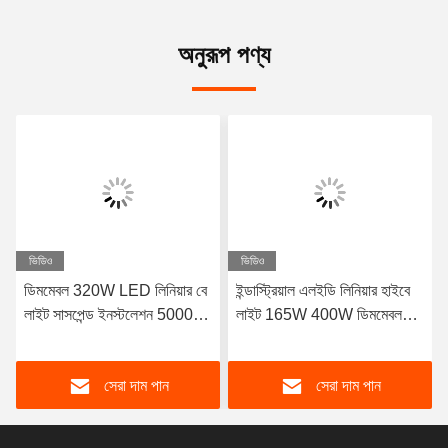
অনুরূপ পণ্য
ভিডিও
ভিডিও
ডিমমেবল 320W LED লিনিয়ার বে
ইন্ডাস্ট্রিয়াল এলইডি লিনিয়ার হাইবে
লাইট সাসপেন্ড ইনস্টলেশন 5000K
লাইট 165W 400W ডিমমেবল
CRI 13000lm
ফাংশন এবং 5000K উজ্জ্বল সাদা
আলো সহ গুদাম এবং আলো জন্য
সেরা দাম পান
সেরা দাম পান
আদর্শ