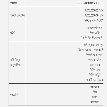
সিসিটি
3000/4000/5000K/5
AC120-277V/
ইনপুট ভোল্টেজ
AC120-347V/
AC277-480V
সাসপেনশন রড
মাউন্ট
স্লিং চেইন
সিলিং ইনস্টলেশন ঐচ্ছি
মাইক্রোওয়েভ সেন্সর
মাইক্রোওয়েভ সেন্সর ((Z
পিআইআর সেন্সর
অতিরিক্ত
লোহার চেইন
আনুষাঙ্গিকঃ
আয়রন হুক
সিলিং বক্স
সিলিং মাউন্ট
জরুরী ড্রাইভার
কারখানা
জিম
প্রয়োগ
গুদাম
কর্মশালা