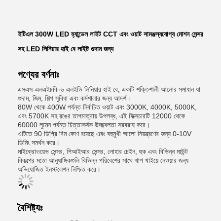
ইটিএল 300W LED হ্যান্ডেল লাইট CCT এবং ওয়াট সামঞ্জস্যযোগ্য মোশন সেন্সর
সহ LED লিনিয়ার হাই বে লাইট গুদাম জন্য
পণ্যের বর্ণনাঃ
এসএস-এলএইচবি০৬ এলইডি লিনিয়ার হাই বে, একটি শক্তিশালী আলোর সমাধান যা
গুদাম, জিম, শিল্প সুবিধা এবং কর্মশালার জন্য আদর্শ।
80W থেকে 400W পর্যন্ত নির্বাচিত ওয়াট এবং 3000K, 4000K, 5000K,
এবং 5700K সহ রঙের তাপমাত্রায় উপলব্ধ, এই ফিক্সচারটি 12000 থেকে
60000 লুমেন পর্যন্ত চিত্তাকর্ষক উজ্জ্বলতা সরবরাহ করে।
এটিতে 90 ডিগ্রি বিম কোণ রয়েছে এবং বহুমুখী আলো নিয়ন্ত্রণের জন্য 0-10V
ডিমিং সমর্থন করে।
মাইক্রোওয়েভ সেন্সর, পিআইআর সেন্সর, লোহার চেইন, হুক এবং বিভিন্ন মাউন্ট
বিকল্পের মতো আনুষাঙ্গিকগুলি বিভিন্ন পরিবেশের সাথে খাপ খাইয়ে নেওয়ার জন্য
অভিযোজিত ইনস্টলেশন নিশ্চিত করে।
বৈশিষ্ট্যঃ