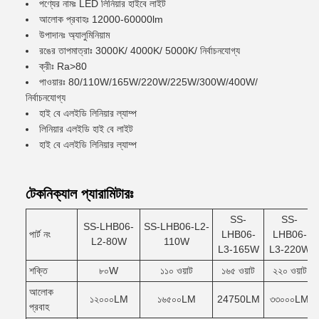
পণ্যের নামঃ LED লিনিয়ার হাইবে লাইট
আলোক প্রবাহঃ 12000-60000lm
উপাদানঃ অ্যালুমিনিয়াম
রঙের তাপমাত্রাঃ 3000K/ 4000K/ 5000K/ নির্বাচনযোগ্য
ক্রীঃ Ra>80
পাওয়ারঃ 80/110W/165W/220W/225W/300W/400W/
নির্বাচনযোগ্য
হাই বে এলইডি লিনিয়ার ল্যাম্প
লিনিয়ার এলইডি হাই বে লাইট
হাই বে এলইডি লিনিয়ার ল্যাম্প
টেকনিক্যাল প্যারামিটারঃ
SS-
SS-
SS-LHB06-
SS-LHB06-L2-
পার্ট নং
LHB06-
LHB06-
L2-80W
110W
L3-165W
L3-220W
শক্তি
৮০W
১১০ ওয়াট
১৬৫ ওয়াট
২২০ ওয়াট
আলোক
১২০০০LM
১৬৫০০LM
24750LM
৩৩০০০LM
প্রবাহ