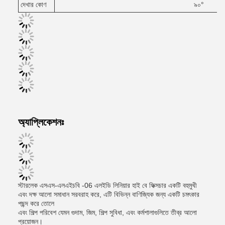
দেখার কোণ
৯০°
অ্যাপ্লিকেশনঃ
স্টারলেক এসএস-এলএইচবি -06 এলইডি লিনিয়ার হাই বে ফিক্সচার একটি বহুমুখী
এবং দক্ষ আলো সমাধান সরবরাহ করে, এটি বিভিন্ন বাণিজ্যিক জন্য একটি চমৎকার
পছন্দ করে তোলে
এবং শিল্প পরিবেশ যেমন গুদাম, জিম, শিল্প সুবিধা, এবং কর্মশালাগুলিতে তীব্র আলো
প্রয়োজন।