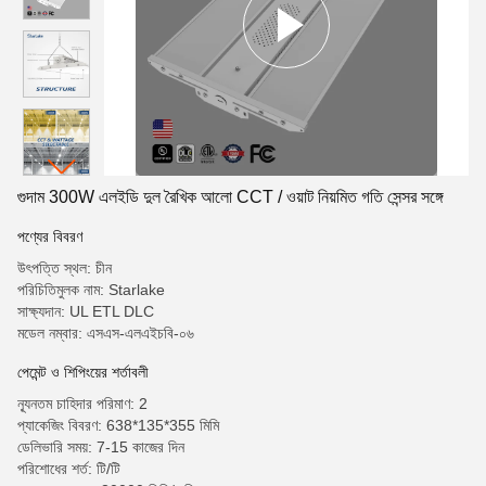
গুদাম 300W এলইডি দুল রৈখিক আলো CCT / ওয়াট নিয়মিত গতি সেন্সর সঙ্গে
পণ্যের বিবরণ
উৎপত্তি স্থল: চীন
পরিচিতিমুলক নাম: Starlake
সাক্ষ্যদান: UL ETL DLC
মডেল নম্বার: এসএস-এলএইচবি-০৬
পেমেন্ট ও শিপিংয়ের শর্তাবলী
ন্যূনতম চাহিদার পরিমাণ: 2
প্যাকেজিং বিবরণ: 638*135*355 মিমি
ডেলিভারি সময়: 7-15 কাজের দিন
পরিশোধের শর্ত: টি/টি