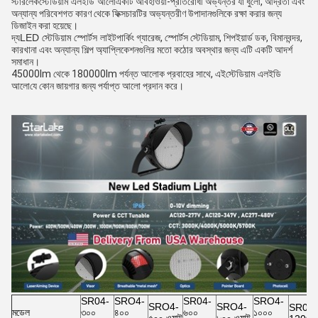
স্টারলেক
স্টেডিয়াম এলইডি আলো
একটি আবহাওয়া-প্রতিরোধী অভ্যন্তর যা ধুলো, আর্দ্রতা এবং
অন্যান্য পরিবেশগত কারণ থেকে ফিক্সচারটির অভ্যন্তরীণ উপাদানগুলিকে রক্ষা করার জন্য
ডিজাইন করা হয়েছে।
দ্য
LED স্টেডিয়াম স্পোর্টস লাইট
পার্কিং গ্যারেজ, স্পোর্টস স্টেডিয়াম, শিপইয়ার্ড ডক, বিমানবন্দর,
কারখানা এবং অন্যান্য শিল্প অ্যাপ্লিকেশনগুলির মতো কঠোর অবস্থার জন্য এটি একটি আদর্শ
সমাধান।
45000lm থেকে 180000lm পর্যন্ত আলোক প্রবাহের সাথে, এই
স্টেডিয়াম এলইডি
আলো
যে কোন জায়গার জন্য পর্যাপ্ত আলো প্রদান করে।
SR04-
SRO4-
SR04-
SRO4-
SRO4-
SRO4-
SR04-
মডেল
৩০০
৪০০
৬০০
১০০০
৫০০ ওয়াট
৮০০ ওয়াট