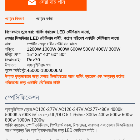
সেরা দাম পান
পণ্যের বিবরণ
পণ্যের বর্ণনা
বিশেষভাবে তুলে ধরা:
পার্কিং গ্যারেজ LED স্টেডিয়াম আলো
,
লেজার ডিজাইনার LED স্টেডিয়াম লাইট
,
কঠোর পরিবেশ এলইডি স্টেডিয়াম আলো
নাম:
স্পোর্টস নেতৃত্বাধীন স্টেডিয়াম আলো
শক্তি:
1200W 1000W 800W 600W 500W 400W 300W
রশ্মির কোণ:
15° 25° 40° 60° 80°
সিআরআই:
Ra>70
উপাদান:
অ্যালুমিনিয়াম খাদ
লুমেন আউটপুট:
45000-180000LM
উন্নত দৃশ্যমানতার জন্য লেজার ডিজাইনারের সাথে পার্কিং গ্যারেজ এবং অন্যান্য কঠোর
পরিবেশের জন্য এলইডি স্টেডিয়াম লাইট
স্পেসিফিকেশন
অ্যালুমিনিয়াম ফ্রেম AC120-277V AC120-347V AC277-480V 4000k
5000K 5700K নির্বাচনযোগ্য UL/DLC 5.1 প্রিমিয়াম 300w 400w 500w 600w
800w 1000w 1200w
পার্কিং গ্যারেজ, স্পোর্ট স্টেডিয়াম, শিপইয়ার্ড ওকস, বিমানবন্দর, কারখানা এবং লেজার ডিজাইনারের
সাথে অন্যান্য শিল্প অ্যাপ্লিকেশনগুলির জন্য LED স্টেডিয়াম লাইট।