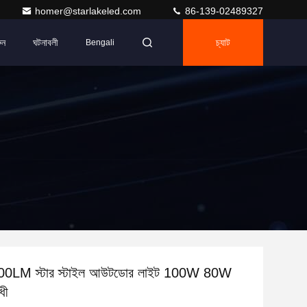
homer@starlakeled.com
86-139-02489327
ুন
ঘটনাবলী
চ্যাট
Bengali
00LM স্টার স্টাইল আউটডোর লাইট 100W 80W
ধী