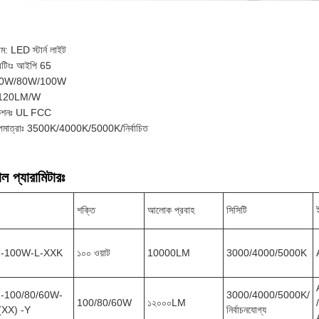
াম: LED স্টার্ন লাইট
েটিংঃ আইপি 65
ঃ 60W/80W/100W
ঃ 120LM/W
িকেশনঃ UL FCC
পমাত্রাঃ 3500K/4000K/5000K/নির্বাচিত
ল প্যারামিটারঃ
শক্তি
আলোক প্রবাহ
সিসিটি
2-100W-L-XXK
১০০ ওয়াট
10000LM
3000/4000/5000K
-100/80/60W-
3000/4000/5000K/
100/80/60W
১২০০০LM
/
(XX) -Y
নির্বাচনযোগ্য