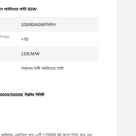
 স্টাইল আউটডোর লাইট 80W
100/80/60W/নির্বাচিত
 ইনডেক্স
>70
120LM/W
শস্যাগার শৈলী আউটডোর লাইট
4000/5000K নিয়মিত সিসিটি
এবং কর্মক্ষমতা একত্রিত করে।এটি 12000LM আলো নির্গত করে এবং