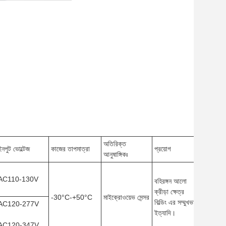
অতিরিক্ত
ইনপুট ভোল্টেজ
কাজের তাপমাত্রা
প্রয়োগ
দেখার
আনুষাঙ্গিকঃ
AC110-130V
বহিরঙ্গন আলো
ক্রীড়া ক্ষেত্র
-30°C-+50°C
মাইক্রোওয়েভ সেন্সর
১২০°
বিল্ডিং এর সম্মুখভাগ
AC120-277V
ইত্যাদি।
AC120-347V