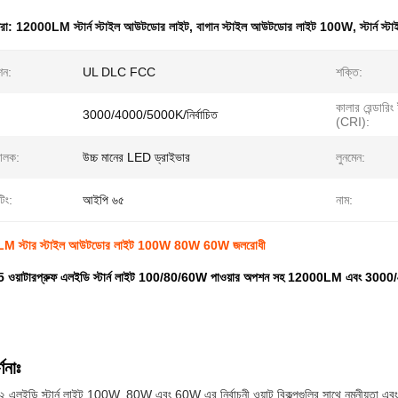
ধরা:
12000LM স্টার্ন স্টাইল আউটডোর লাইট
,
বাগান স্টাইল আউটডোর লাইট 100W
,
স্টার্ন
শন:
UL DLC FCC
শক্তি:
কালার রেন্ডারিং
3000/4000/5000K/নির্বাচিত
(CRI):
ালক:
উচ্চ মানের LED ড্রাইভার
লুনমেন:
িং:
আইপি ৬৫
নাম:
M স্টার স্টাইল আউটডোর লাইট 100W 80W 60W জলরোধী
 ওয়াটারপ্রুফ এলইডি স্টার্ন লাইট 100/80/60W পাওয়ার অপশন সহ 12000LM এবং 3000/
ণনাঃ
এলইডি স্টার্ন লাইট 100W, 80W এবং 60W এর নির্বাচনী ওয়াট বিকল্পগুলির সাথে নমনীয়তা 