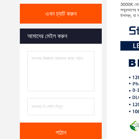
3000K থেকে 
সম্মুখভাগের 
এখন চ্যাট করুন
উপলব্ধ, যা অ
আমাদের মেইল করুন
পাঠান