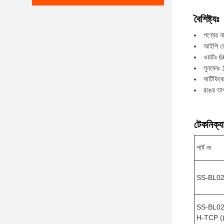
বৈশিষ্ট্যঃ
পণ্যের ন
আইপি র
ওয়াট
লুনমেন
সার্টিফ
রঙের তা
টেকনিক্যা
পার্ট নং
SS-BL0
SS-BL02
H-TCP (