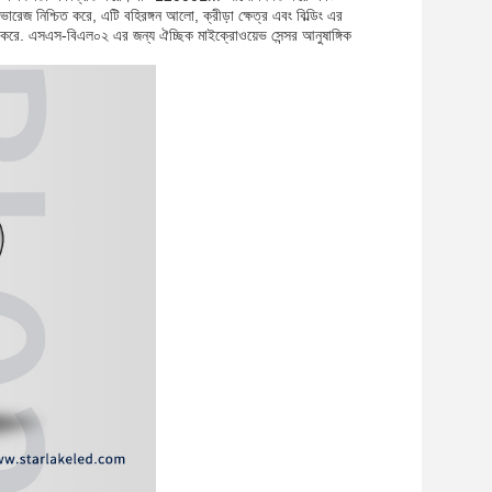
নিশ্চিত করে, এটি বহিরঙ্গন আলো, ক্রীড়া ক্ষেত্র এবং বিল্ডিং এর
িত করে. এসএস-বিএল০২ এর জন্য ঐচ্ছিক মাইক্রোওয়েভ সেন্সর আনুষাঙ্গিক