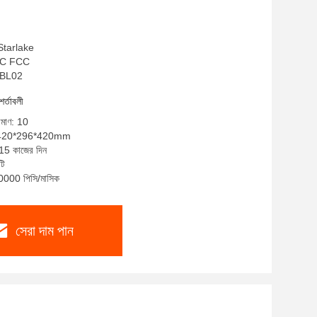
 Starlake
 DLC FCC
S-BL02
শর্তাবলী
রিমাণ: 10
ণ: 420*296*420mm
-15 কাজের দিন
টি
30000 পিসি/মাসিক
সেরা দাম পান