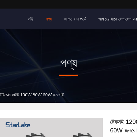
বাড়ি
পণ্য
আমাদের সম্পর্কে
আমাদের সাথে যোগাযোগ কর
পণ্য
ল আউটডোর লাইট 100W 80W 60W জলরোধী
টেকসই 120
60W জলরো