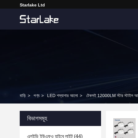
Starlake Ltd
বাড়ি
>
পণ্য
>
LED শস্যাগার আলো
>
টেকসই 12000LM স্টার স্টাই
বিভাগসমূহ
এলইডি ইউএফও হাইবে লাইট
(44)