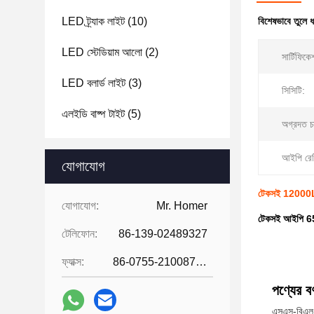
LED ট্র্যাক লাইট
(10)
বিশেষভাবে তুলে 
LED স্টেডিয়াম আলো
(2)
সার্টিফিকে
LED বলার্ড লাইট
(3)
সিসিটি:
এলইডি বাষ্প টাইট
(5)
অগ্রদত চ
আইপি রেট
যোগাযোগ
টেকসই 12000L
যোগাযোগ:
Mr. Homer
টেকসই আইপি 65
টেলিফোন:
86-139-02489327
ফ্যাক্স:
86-0755-21008727
পণ্যের বর্
এসএস-বিএল২ 