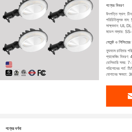
পণ্যের বিবরণ
উৎপত্তি স্থল: চীন
পরিচিতিমুলক নাম:
সাক্ষ্যদান: UL
মডেল নম্বার: S
পেমেন্ট ও শিপিংয়ের 
ন্যূনতম চাহিদার প
প্যাকেজিং বিবর
ডেলিভারি সময়: 7
পরিশোধের শর্ত: টি/
যোগানের ক্ষমতা: 
পণ্যের বর্ণনা