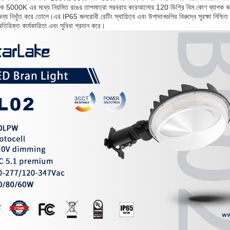
5000K এর মধ্যে নিয়মিত রঙের তাপমাত্রা সরবরাহ করেআলোর 120 ডিগ্রি বিম কোণ ব্যাপক কভারেজ 
জন্য নিখুঁত করে তোলে।এর IP65 জলরোধী রেটিং স্থায়িত্ব এবং উপাদানগুলির বিরুদ্ধে সুরক্ষা নিশ্চ
তিরিক্ত কার্যকারিতা এবং সুবিধা প্রদান করে।