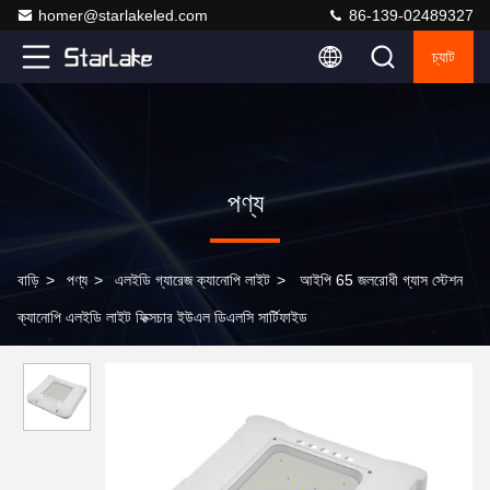
homer@starlakeled.com
86-139-02489327
চ্যাট
পণ্য
বাড়ি
>
পণ্য
>
এলইডি গ্যারেজ ক্যানোপি লাইট
>
আইপি 65 জলরোধী গ্যাস স্টেশন
ক্যানোপি এলইডি লাইট ফিক্সচার ইউএল ডিএলসি সার্টিফাইড