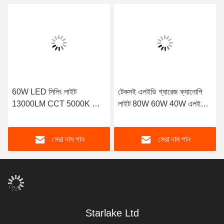
60W LED সিলিং লাইট
টেকসই এলইডি গ্যারেজ ক্যানোপি
13000LM CCT 5000K কোল্ড
লাইট 80W 60W 40W এলইডি
হোয়াইট আইপি 65 ওয়াটারপ্রুফ
পার্কিং গ্যারেজ ফিক্সচার
স্কয়ার ক্যানোপি লাইট
সেরা দাম পান
সেরা দাম পান
Starlake Ltd