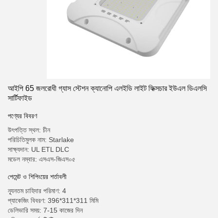
আইপি 65 জলরোধী গ্যাস স্টেশন ক্যানোপি এলইডি লাইট ফিক্সচার ইউএল ডিএলসি
সার্টিফাইড
পণ্যের বিবরণ
উৎপত্তি স্থল: চীন
পরিচিতিমুলক নাম: Starlake
সাক্ষ্যদান: UL ETL DLC
মডেল নম্বার: এসএস-জিএস০৫
পেমেন্ট ও শিপিংয়ের শর্তাবলী
ন্যূনতম চাহিদার পরিমাণ: 4
প্যাকেজিং বিবরণ: 396*311*311 মিমি
ডেলিভারি সময়: 7-15 কাজের দিন