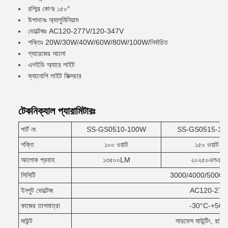
রশ্মির কোণঃ ১৫০°
উপাদানঃ অ্যালুমিনিয়াম
ভোল্টেজঃ AC120-277V/120-347V
শক্তিঃ 20W/30W/40W/60W/80W/100W/নির্বাচিত
গ্যারেজের আলো
এলইডি অ্যারে লাইট
ক্যানোপি লাইট ফিক্সচার
টেকনিক্যাল প্যারামিটারঃ
পার্ট নং
SS-GS0510-100W
SS-GS0515-1
শক্তি
১০০ ওয়াট
১৫০ ওয়াট
আলোক প্রবাহ
১৩৫০০LM
২০২৫০এলএম
সিসিটি
3000/4000/5000K
ইনপুট ভোল্টেজ
AC120-277
কাজের তাপমাত্রা
-30°C-+50°
মাউন্ট
সারফেস মাউন্টিং, রাউন