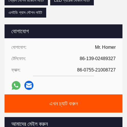
পেট্রল স্টেশন ডকোপি লাইট
LED গ্যারেজ দোকান লাইট
এলইডি গ্যাস স্টেশন লাইট
যোগাযোগ
যোগাযোগ:
Mr. Homer
টেলিফোন:
86-139-02489327
ফ্যাক্স:
86-0755-21008727
এখন চ্যাট করুন
আমাদের মেইল করুন