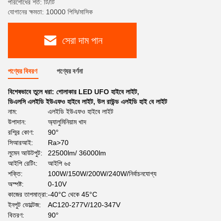
পরিশোধের শর্ত: টি/টি
যোগানের ক্ষমতা: 10000 পিসি/মাসিক
সেরা দাম পান
পণ্যের বিবরণ
পণ্যের বর্ণনা
বিশেষভাবে তুলে ধরা:
গোলাকার LED UFO হাইবে লাইট
,
ডিএলসি এলইডি ইউএফও হাইবে লাইট
,
উল রাউন্ড এলইডি হাই বে লাইট
নাম:
এলইডি ইউএফও হাইবে লাইট
উপাদান:
অ্যালুমিনিয়াম খাদ
রশ্মির কোণ:
90°
সিআরআই:
Ra>70
লুমেন আউটপুট:
22500lm/ 36000lm
আইপি রেটিং:
আইপি ৬৫
শক্তি:
100W/150W/200W/240W/নির্বাচনযোগ্য
অস্পষ্ট:
0-10V
কাজের তাপমাত্রা:
-40°C থেকে 45°C
ইনপুট ভোল্টেজ:
AC120-277V/120-347V
বিতরণ:
90°