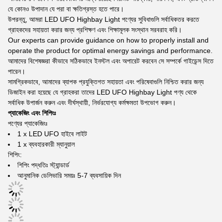
যে কোনও উপাদান যে পরা বা ক্ষতিগ্রস্ত হতে পারে।
উপরন্তু, আমরা LED UFO Highbay Light পণ্যের সুবিধাগুলি সর্বাধিকতর করতে
গ্রাহকদের সহায়তা করার জন্য প্রশিক্ষণ এবং শিক্ষামূলক সংস্থান সরবরাহ করি।
Our experts can provide guidance on how to properly install and
operate the product for optimal energy savings and performance.
আমাদের বিশেষজ্ঞরা কীভাবে সঠিকভাবে ইনস্টল এবং অপারেট করবেন সে সম্পর্কে গাইডেন্স দিতে
পারেন।
সামগ্রিকভাবে, আমাদের ব্যাপক প্রযুক্তিগত সহায়তা এবং পরিষেবাগুলি নিশ্চিত করার জন্য
ডিজাইন করা হয়েছে যে গ্রাহকরা তাদের LED UFO Highbay Light পণ্য থেকে
সর্বাধিক উপার্জন করুন এবং দীর্ঘস্থায়ী, নির্ভরযোগ্য কর্মক্ষমতা উপভোগ করুন।
প্যাকেজিং এবং শিপিংঃ
পণ্যের প্যাকেজিংঃ
1 x LED UFO হাইবে লাইট
1 x ব্যবহারকারী ম্যানুয়াল
শিপিং:
শিপিং পদ্ধতিঃ স্ট্যান্ডার্ড
আনুমানিক ডেলিভারি সময়ঃ 5-7 ব্যবসায়িক দিন