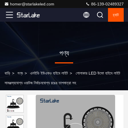
homer@starlakeled.com
86-139-02489327
চ্যাট
পণ্য
বাড়ি
>
পণ্য
>
এলইডি ইউএফও হাইবে লাইট
>
গোলাকার LED উফো হাইবে লাইট
সামঞ্জস্যযোগ্য ওয়াটজ নির্বাচনযোগ্য রঙের তাপমাত্রা সহ