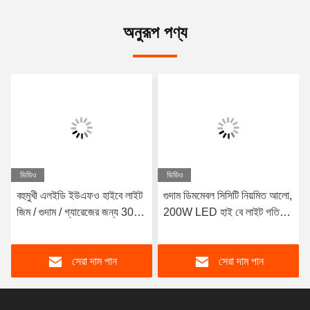
অনুরূপ পণ্য
ভিডিও
ভিডিও
বহুমুখী এলইডি ইউএফও হাইবে লাইট
গুদাম ডিমমেবল সিসিটি নিয়মিত আলো,
জিম / গুদাম / গ্যারেজের জন্য 3000
200W LED হাই বে লাইট গতি
কে 4000 কে 5000 কে
সেন্সর সহ
সেরা দাম পান
সেরা দাম পান