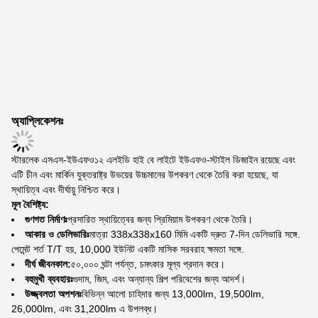
অ্যাপ্লিকেশনঃ
স্টারলেক এসএস-ইউএফও১২ এলইডি হাই বে লাইটে ইউএফও-স্টাইল ডিজাইন রয়েছে এবং
এটি চীন এবং মার্কিন যুক্তরাষ্ট্র উভয়ের উচ্চমানের উপকরণ থেকে তৈরি করা হয়েছে, যা
স্থায়িত্ব এবং দীর্ঘায়ু নিশ্চিত করে।
মূল বৈশিষ্ট্য:
গুণগত নির্মাণঃ
প্রসারিত স্থায়িত্বের জন্য প্রিমিয়াম উপকরণ থেকে তৈরি।
আকার ও ডেলিভারিঃ
মাত্রা 338x338x160 মিমি একটি দ্রুত 7-দিন ডেলিভারি সঙ্গে.
পেমেন্ট শর্ত T/T হয়, 10,000 ইউনিট একটি মাসিক সরবরাহ ক্ষমতা সঙ্গে.
দীর্ঘ জীবনকাল:
৫০,০০০ ঘন্টা পর্যন্ত, চমৎকার মূল্য প্রদান করে।
বহুমুখী ব্যবহারঃ
গুদাম, জিম, এবং অন্যান্য শিল্প পরিবেশের জন্য আদর্শ।
উজ্জ্বলতা অপশনঃ
বিভিন্ন আলো চাহিদার জন্য 13,000lm, 19,500lm,
26,000lm, এবং 31,200lm এ উপলব্ধ।