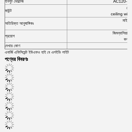
ইনপুট ভোল্টেজ
AC120-27
পেনড্
মাউন্ট
ceiling with 
মাইক্র
অতিরিক্ত আনুষাঙ্গিকঃ
ওয়
জিমন্যাসিয়াম
,
গ
প্রয়োগ
কনভেন
দেখার কোণ
এনার্জি এফিসিয়েন্ট ইউএফও হাই বে এলইডি লাইট
পণ্যের বিবরণঃ