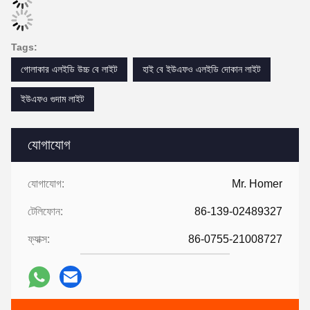
Tags:
গোলাকার এলইডি উচ্চ বে লাইট
হাই বে ইউএফও এলইডি দোকান লাইট
ইউএফও গুদাম লাইট
যোগাযোগ
যোগাযোগ:
Mr. Homer
টেলিফোন:
86-139-02489327
ফ্যাক্স:
86-0755-21008727