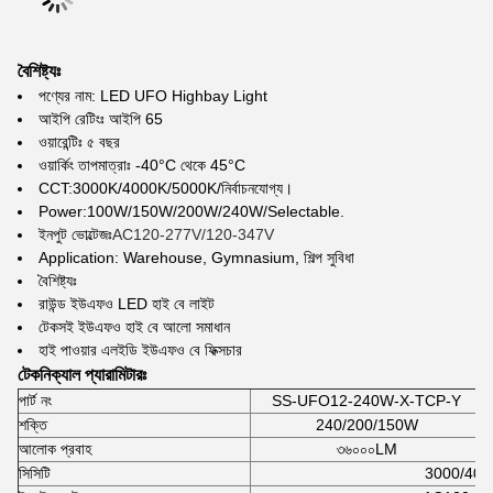
বৈশিষ্ট্যঃ
পণ্যের নাম: LED UFO Highbay Light
আইপি রেটিংঃ আইপি 65
ওয়ারেন্টিঃ ৫ বছর
ওয়ার্কিং তাপমাত্রাঃ -40°C থেকে 45°C
CCT:3000K/4000K/5000K/নির্বাচনযোগ্য।
Power:100W/150W/200W/240W/Selectable.
ইনপুট ভোল্টেজঃ
AC120-277V/120-347V
Application: Warehouse, Gymnasium, শিল্প সুবিধা
বৈশিষ্ট্যঃ
রাউন্ড ইউএফও LED হাই বে লাইট
টেকসই ইউএফও হাই বে আলো সমাধান
হাই পাওয়ার এলইডি ইউএফও বে ফিক্সচার
টেকনিক্যাল প্যারামিটারঃ
পার্ট নং
SS-UFO12-240W-X-TCP-Y
শক্তি
240/200/150W
আলোক প্রবাহ
৩৬০০০LM
সিসিটি
3000/4000/