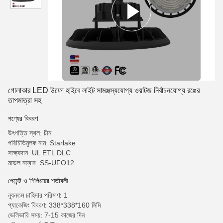
গোলাকার LED উফো হাইবে লাইট সামঞ্জস্যযোগ্য ওয়াটজ নির্বাচনযোগ্য রঙের
তাপমাত্রা সহ
পণ্যের বিবরণ
উৎপত্তি স্থল: চীন
পরিচিতিমুলক নাম: Starlake
সাক্ষ্যদান: UL ETL DLC
মডেল নম্বার: SS-UFO12
পেমেন্ট ও শিপিংয়ের শর্তাবলী
ন্যূনতম চাহিদার পরিমাণ: 1
প্যাকেজিং বিবরণ: 338*338*160 মিমি
ডেলিভারি সময়: 7-15 কাজের দিন