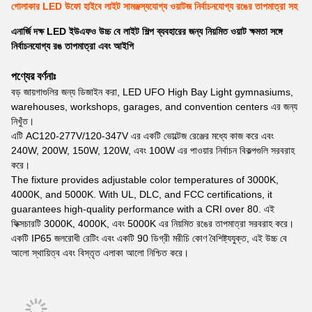
গোলাকার LED উফো হাইবে লাইট সামঞ্জস্যযোগ্য ওয়াটজ নির্বাচনযোগ্য রঙের তাপমাত্রা সহ
এনার্জি দক্ষ LED ইউএফও উচ্চ বে লাইট শিল্প ব্যবহারের জন্য নিয়মিত ওয়াট ক্ষমতা সঙ্গে
নির্বাচনযোগ্য রঙ তাপমাত্রা এবং আইপি
পণ্যের বর্ণনাঃ
বড় জায়গাগুলির জন্য ডিজাইন করা, LED UFO High Bay Light gymnasiums,
warehouses, workshops, garages, and convention centers এর জন্য
নিখুঁত।
এটি AC120-277V/120-347V এর একটি ভোল্টেজ রেঞ্জের মধ্যে কাজ করে এবং
240W, 200W, 150W, 120W, এবং 100W এর পাওয়ার নির্বাচন বিকল্পগুলি সরবরাহ
করে।
The fixture provides adjustable color temperatures of 3000K,
4000K, and 5000K. With UL, DLC, and FCC certifications, it
guarantees high-quality performance with a CRI over 80. এই
ফিক্সচারটি 3000K, 4000K, এবং 5000K এর নিয়মিত রঙের তাপমাত্রা সরবরাহ করে।
একটি IP65 জলরোধী রেটিং এবং একটি 90 ডিগ্রী মরীচি কোণ বৈশিষ্ট্যযুক্ত, এই উচ্চ বে
আলো স্থায়িত্ব এবং বিস্তৃত এলাকা আলো নিশ্চিত করে।