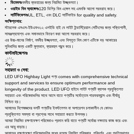
ডিমেবলঃ
নমনীয় ব্যবহারের জন্য নিয়মিত উজ্জ্বলতা।
ওয়াইড বিম অ্যাঙ্গেলঃ
120 ডিগ্রি বিম এঙ্গেল সহ এমনকি আলো সরবরাহ করে।
সার্টিফিকেশনঃ
UL, ETL, এবং DLC সার্টিফাইড for quality and safety.
সংক্ষিপ্তসার:
স্টারলেক এসএস-ইউএফও১২ এলইডি হাই বে লাইট ইন্ডাস্ট্রিয়াল সেটিংসের জন্য শক্তিশালী,
সামঞ্জস্যযোগ্য এবং সমানভাবে বিতরণ করা আলো সরবরাহ করে।
এর উচ্চ-মানের নির্মাণ, নমনীয় উজ্জ্বলতা, এবং বিস্তৃত বিম কোণ এটিকে বড় আকারের
সুবিধাদির জন্য একটি মূল্যবান, ব্যয়বহুল পছন্দ করে।
কাস্টমাইজেশনঃ
সহায়তা ও সেবা:
LED UFO Highbay Light পণ্য comes with comprehensive technical
support and services to ensure optimum performance and
longevity of the product. LED UFO হাইবে লাইট পণ্যটি ব্যাপক প্রযুক্তিগত
সহায়তা এবং পরিষেবাগুলির সাথে আসে যাতে পণ্যটির সর্বোত্তম পারফরম্যান্স এবং দীর্ঘায়ু
নিশ্চিত হয়।
আমাদের বিশেষজ্ঞদের দলটি পণ্যটির ইনস্টলেশন বা অপারেশন চলাকালীন যে কোনও
প্রযুক্তিগত সমস্যা বা প্রশ্নের সাথে সহায়তা করতে উপলব্ধ।
আমরা নিয়মিত রক্ষণাবেক্ষণ পরিষেবাও প্রদান করি যাতে পণ্যটি সর্বোচ্চ দক্ষতায় কাজ করে এবং
এর আয়ু বাড়ায়।
আমাদের রক্ষণাবেক্ষণ পরিষেবাগুলির মধ্যে রয়েছে নিয়মিত পরিষ্কার, পরিদর্শন, এবং প্রতিস্থাপন