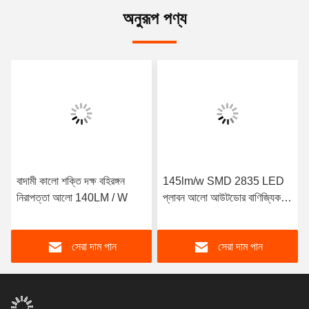
অনুরূপ পণ্য
বাদামী কালো শক্তি দক্ষ বহিরঙ্গন
145lm/w SMD 2835 LED
নিরাপত্তা আলো 140LM / W
প্লাবন আলো আউটডোর বাণিজ্যিক
নিরাপত্তা আলো
সেরা দাম পান
সেরা দাম পান