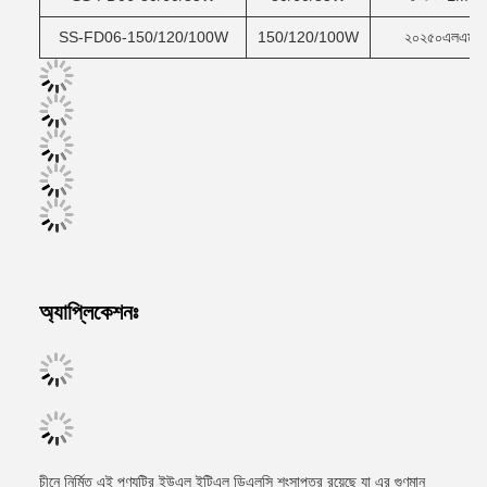
SS-FD06-150/120/100W
150/120/100W
২০২৫০এলএম
অ্যাপ্লিকেশনঃ
চীনে নির্মিত এই পণ্যটির ইউএল ইটিএল ডিএলসি শংসাপত্র রয়েছে যা এর গুণমান