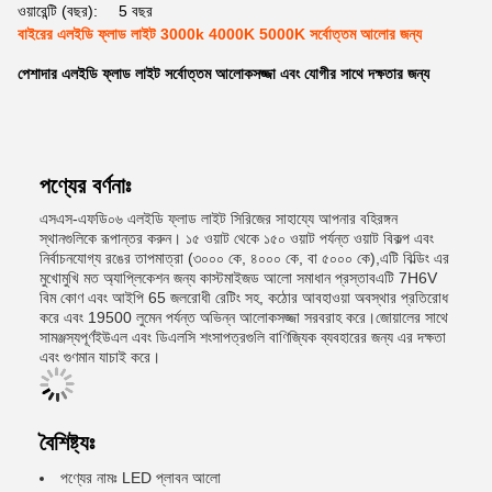
ওয়ারেন্টি (বছর):
5 বছর
বাইরের এলইডি ফ্লাড লাইট 3000k 4000K 5000K সর্বোত্তম আলোর জন্য
পেশাদার এলইডি ফ্লাড লাইট সর্বোত্তম আলোকসজ্জা এবং যোগীর সাথে দক্ষতার জন্য
পণ্যের বর্ণনাঃ
এসএস-এফডি০৬ এলইডি ফ্লাড লাইট সিরিজের সাহায্যে আপনার বহিরঙ্গন
স্থানগুলিকে রূপান্তর করুন। ১৫ ওয়াট থেকে ১৫০ ওয়াট পর্যন্ত ওয়াট বিকল্প এবং
নির্বাচনযোগ্য রঙের তাপমাত্রা (৩০০০ কে, ৪০০০ কে, বা ৫০০০ কে),এটি বিল্ডিং এর
মুখোমুখি মত অ্যাপ্লিকেশন জন্য কাস্টমাইজড আলো সমাধান প্রস্তাবএটি 7H6V
বিম কোণ এবং আইপি 65 জলরোধী রেটিং সহ, কঠোর আবহাওয়া অবস্থার প্রতিরোধ
করে এবং 19500 লুমেন পর্যন্ত অভিন্ন আলোকসজ্জা সরবরাহ করে।জোয়ালের সাথে
সামঞ্জস্যপূর্ণইউএল এবং ডিএলসি শংসাপত্রগুলি বাণিজ্যিক ব্যবহারের জন্য এর দক্ষতা
এবং গুণমান যাচাই করে।
বৈশিষ্ট্যঃ
পণ্যের নামঃ LED প্লাবন আলো