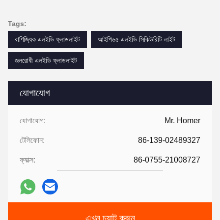
Tags:
বাণিজ্যিক এলইডি ফ্লাডলাইট
আইপি৬৫ এলইডি সিকিউরিটি লাইট
জলরোধী এলইডি ফ্লাডলাইট
যোগাযোগ
যোগাযোগ:
Mr. Homer
টেলিফোন:
86-139-02489327
ফ্যাক্স:
86-0755-21008727
এখন চ্যাট করুন