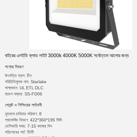
বাইরের এলইডি ফ্লাড লাইট 3000k 4000K 5000K সর্বোত্তম আলোর জন্য
পণ্যের বিবরণ
উৎপত্তি স্থল: চীন
পরিচিতিমুলক নাম: Starlake
সাক্ষ্যদান: UL ETL DLC
মডেল নম্বার: SS-FD06
পেমেন্ট ও শিপিংয়ের শর্তাবলী
ন্যূনতম চাহিদার পরিমাণ: 8
প্যাকেজিং বিবরণ: 422*360*195 মিমি
ডেলিভারি সময়: 7-15 কাজের দিন
পরিশোধের শর্ত: টি/টি