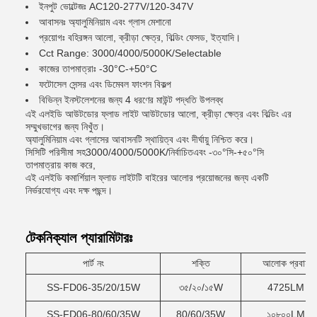
ইনপুট ভোল্টেজঃ AC120-277V/120-347V
আবাসনঃ অ্যালুমিনিয়াম এবং গ্লাস মেশানো
প্রয়োগঃ বহিরঙ্গন আলো, ক্রীড়া ক্ষেত্র, বিল্ডিং ফেসড, ইত্যাদি।
Cct Range: 3000/4000/5000K/Selectable
কাজের তাপমাত্রাঃ -30°C-+50°C
ফটোসেল সেন্সর এবং ডিমেবল ফাংশন বিকল্প
বিভিন্ন ইনস্টলেশনের জন্য 4 ধরণের মাউন্ট পদ্ধতি উপলব্ধ
এই এলইডি আউটডোর ফ্লাড লাইট আউটডোর আলো, ক্রীড়া ক্ষেত্র এবং বিল্ডিং এর
সম্মুখভাগের জন্য নিখুঁত।
অ্যালুমিনিয়াম এবং গ্লাসের আবাসনটি স্থায়িত্ব এবং দীর্ঘায়ু নিশ্চিত করে।
সিসিটি পরিসীমা সহ
3000/4000/5000K/নির্বাচিত
এবং -৩০°সি-+৫০°সি
তাপমাত্রায় কাজ করে,
এই এলইডি কমার্শিয়াল ফ্লাড লাইটটি বাইরের আলোর প্রয়োজনের জন্য একটি
নির্ভরযোগ্য এবং দক্ষ পছন্দ।
টেকনিক্যাল প্যারামিটারঃ
পার্ট নং
শক্তি
আলোক প্রবাহ
SS-FD06-35/20/15W
৩৫/২০/১৫W
4725LM
SS-FD06-80/60/35W
80/60/35W
১০৮০০LM