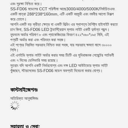
এবং সুরক্ষা নিশ্চিত করে।
SS-FD06 মডেলের CCT পরিসীমা আছে
3000/4000/5000K/নির্বাচিত
এবং
একটি মাত্রা 288*238*160mm, এটি একটি বহুমুখী এবং নমনীয় আলো বিকল্প
করে তোলে।
আপনি একটি বড় ক্রীড়া ক্ষেত্র বা একটি বিল্ডিং এর স্থাপত্য বৈশিষ্ট্য হাইলাইট করতে
চান কিনা, SS-FD06 LED ইন্ডাস্ট্রিয়াল ফ্লাড লাইট একটি দুর্দান্ত পছন্দ।
ন্যূনতম অর্ডার পরিমাণ ৮ এবং প্যাকেজিংয়ের বিবরণ ৪২২*৩৬০*১৯৫ মিমি, এই
পণ্যটি অর্ডার করা এবং পরিবহন করা সহজ।
এই পণ্যের নিয়মিত সরবরাহ নিশ্চিত করা সহজ, যার সরবরাহ ক্ষমতা মাসে ৩০০০০
পিসি।
এই এলইডি ফ্লাড লাইট অর্ডার করার সময় টি/টি এর সুবিধাজনক পেমেন্টের শর্তাবলী
এবং ৭ দিনের ডেলিভারি সময় রয়েছে।
সুতরাং যদি আপনি একটি নির্ভরযোগ্য এবং দক্ষ LED আউটডোর ফ্লাড লাইট
খুঁজছেন, স্টারলেকের SS-FD06 মডেল অবশ্যই বিবেচনা করার যোগ্য।
কাস্টমাইজেশনঃ
অতিরিক্ত আনুষাঙ্গিকঃ
সহায়তা ও সেবা: