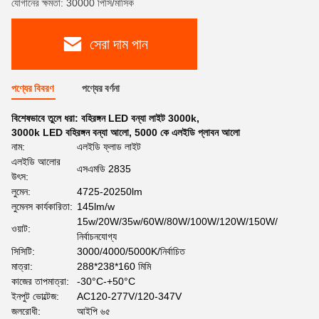
যোগানের ক্ষমতা: 30000 পিসি/মাসিক
সেরা দাম পান
পণ্যের বিবরণ
পণ্যের বর্ণনা
বিশেষভাবে তুলে ধরা:
বহিরঙ্গন LED বন্যা লাইট 3000k
,
3000k LED বহিরঙ্গন বন্যা আলো
,
5000 কে এলইডি প্লাবন আলো
নাম:
এলইডি ফ্লাড লাইট
এলইডি আলোর
এসএমডি 2835
উৎস:
লুমেন:
4725-20250lm
লুমেনস কার্যকারিতা:
145lm/w
15w/20W/35w/60W/80W/100W/120W/150W/
ওয়াট:
নির্বাচনযোগ্য
সিসিটি:
3000/4000/5000K/নির্বাচিত
মাত্রা:
288*238*160 মিমি
কাজের তাপমাত্রা:
-30°C-+50°C
ইনপুট ভোল্টেজ:
AC120-277V/120-347V
জলরোধী:
আইপি ৬৫