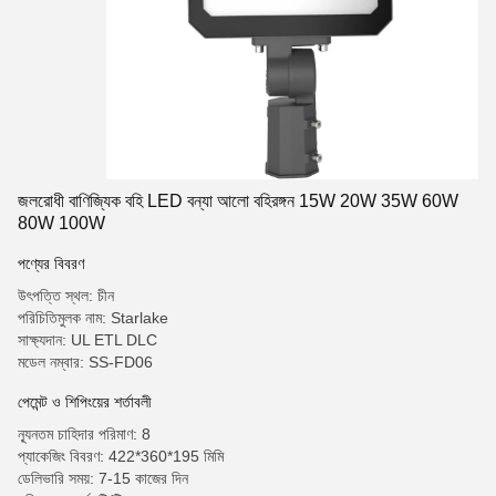
জলরোধী বাণিজ্যিক বহি LED বন্যা আলো বহিরঙ্গন 15W 20W 35W 60W
80W 100W
পণ্যের বিবরণ
উৎপত্তি স্থল: চীন
পরিচিতিমুলক নাম: Starlake
সাক্ষ্যদান: UL ETL DLC
মডেল নম্বার: SS-FD06
পেমেন্ট ও শিপিংয়ের শর্তাবলী
ন্যূনতম চাহিদার পরিমাণ: 8
প্যাকেজিং বিবরণ: 422*360*195 মিমি
ডেলিভারি সময়: 7-15 কাজের দিন