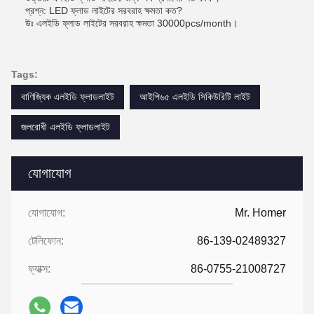
প্রশ্ন: LED ফ্লাড লাইটের সরবরাহ ক্ষমতা কত?
উঃ এলইডি ফ্লাড লাইটের সরবরাহ ক্ষমতা 30000pcs/month।
Tags:
বাণিজ্যিক এলইডি ফ্লাডলাইট
আইপি৬৫ এলইডি সিকিউরিটি লাইট
জলরোধী এলইডি ফ্লাডলাইট
যোগাযোগ
যোগাযোগ:
Mr. Homer
টেলিফোন:
86-139-02489327
ফ্যাক্স:
86-0755-21008727