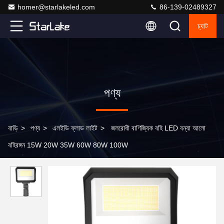
homer@starlakeled.com
86-139-02489327
চ্যাট
পণ্য
বাড়ি
>
পণ্য
>
এলইডি ফ্লাড লাইট
>
জলরোধী বাণিজ্যিক বহি LED বন্যা আলো
বহিরঙ্গন 15W 20W 35W 60W 80W 100W