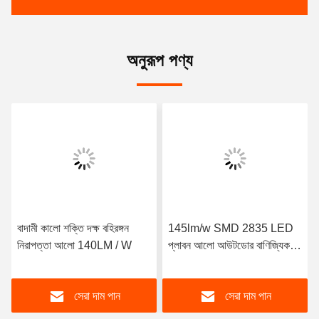
অনুরূপ পণ্য
বাদামী কালো শক্তি দক্ষ বহিরঙ্গন
145lm/w SMD 2835 LED
নিরাপত্তা আলো 140LM / W
প্লাবন আলো আউটডোর বাণিজ্যিক
নিরাপত্তা আলো
সেরা দাম পান
সেরা দাম পান