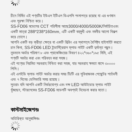
চীনে নির্মিত এই পণ্যটির ইউএল ইটিএল ডিএলসি শংসাপত্র রয়েছে যা এর গুণমান
এবং সুরক্ষা নিশ্চিত করে।
SS-FD06 মডেলের CCT পরিসীমা আছে
3000/4000/5000K/নির্বাচিত
এবং
একটি মাত্রা 288*238*160mm, এটি একটি বহুমুখী এবং নমনীয় আলো বিকল্প
করে তোলে।
আপনি একটি বড় ক্রীড়া ক্ষেত্র বা একটি বিল্ডিং এর স্থাপত্য বৈশিষ্ট্য হাইলাইট করতে
চান কিনা, SS-FD06 LED ইন্ডাস্ট্রিয়াল ফ্লাড লাইট একটি দুর্দান্ত পছন্দ।
ন্যূনতম অর্ডার পরিমাণ ৮ এবং প্যাকেজিংয়ের বিবরণ ৪২২*৩৬০*১৯৫ মিমি, এই
পণ্যটি অর্ডার করা এবং পরিবহন করা সহজ।
এই পণ্যের নিয়মিত সরবরাহ নিশ্চিত করা সহজ, যার সরবরাহ ক্ষমতা মাসে ৩০০০০
পিসি।
এই এলইডি ফ্লাড লাইট অর্ডার করার সময় টি/টি এর সুবিধাজনক পেমেন্টের শর্তাবলী
এবং ৭ দিনের ডেলিভারি সময় রয়েছে।
সুতরাং যদি আপনি একটি নির্ভরযোগ্য এবং দক্ষ LED আউটডোর ফ্লাড লাইট
খুঁজছেন, স্টারলেকের SS-FD06 মডেলটি অবশ্যই বিবেচনা করার মতো।
কাস্টমাইজেশনঃ
অতিরিক্ত আনুষাঙ্গিকঃ