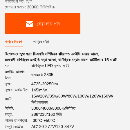
পরিশোধের শর্ত: টি/টি
যোগানের ক্ষমতা: 30000 পিসি/মাসিক
সেরা দাম পান
পণ্যের বিবরণ
পণ্যের বর্ণনা
বিশেষভাবে তুলে ধরা:
ডিএলসি বাণিজ্যিক বহিরাগত এলইডি বন্যার আলো
,
জলরোধী বাণিজ্যিক এলইডি বন্যা আলো
,
বাণিজ্যিক বন্যার আলো আউটডোর 15 ওয়াট
নাম:
বাণিজ্যিক LED ফ্লাড লাইট
এলইডি আলোর
এসএমডি 2835
উৎস:
লুমেন:
4725-20250lm
লুমেনস কার্যকারিতা:
145lm/w
15w/20W/35w/60W/80W/100W/120W/150W/
ওয়াট:
নির্বাচনযোগ্য
সিসিটি:
3000/4000/5000K/নির্বাচিত
মাত্রা:
288*238*160 মিমি
কাজের তাপমাত্রা:
-30°C-+50°C
ইনপুট ভোল্টেজ:
AC120-277V/120-347V