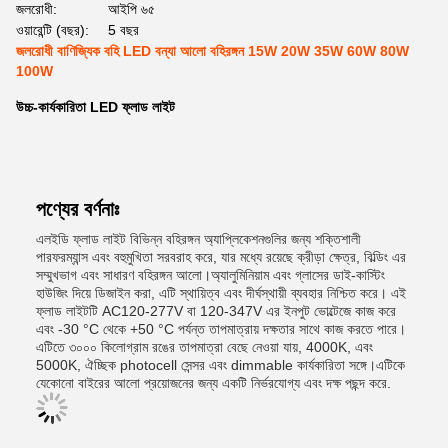
জলরোধী:
আইপি ৬৫
ওয়ারেন্টি (বছর):
5 বছর
জলরোধী বাণিজ্যিক বহি LED বন্যা আলো বহিরঙ্গন 15W 20W 35W 60W 80W
100W
উচ্চ-কার্যকারিতা LED ফ্লাড লাইট
পণ্যের বর্ণনাঃ
এলইডি ফ্লাড লাইট বিভিন্ন বহিরঙ্গন অ্যাপ্লিকেশনগুলির জন্য শক্তিশালী
পারফরম্যান্স এবং বহুমুখিতা সরবরাহ করে, যার মধ্যে রয়েছে ক্রীড়া ক্ষেত্র, বিল্ডিং এর
সম্মুখভাগ এবং সাধারণ বহিরঙ্গন আলো।অ্যালুমিনিয়াম এবং গ্লাসের ডাই-কাস্টিং
হাউজিং দিয়ে ডিজাইন করা, এটি স্থায়িত্ব এবং দীর্ঘস্থায়ী ব্যবহার নিশ্চিত করে। এই
ফ্লাড লাইটটি AC120-277V বা 120-347V এর ইনপুট ভোল্টেজে কাজ করে
এবং -30 °C থেকে +50 °C পর্যন্ত তাপমাত্রায় দক্ষতার সাথে কাজ করতে পারে।
এটিতে ৩০০০ কিলোগ্রাম রঙের তাপমাত্রা বেছে নেওয়া যায়, 4000K, এবং
5000K, ঐচ্ছিক photocell সেন্সর এবং dimmable কার্যকারিতা সঙ্গে।এটিকে
যেকোনো বাইরের আলো প্রয়োজনের জন্য একটি নির্ভরযোগ্য এবং দক্ষ পছন্দ করে.