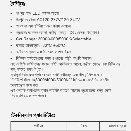
বৈশিষ্ট্যঃ
পণ্যের নামঃ LED প্লাবন আলো
ইনপুট ভোল্টেজঃ AC120-277V/120-347V
আবাসনঃ অ্যালুমিনিয়াম এবং গ্লাস মেশানো
প্রয়োগঃ বহিরঙ্গন আলো, ক্রীড়া ক্ষেত্র, বিল্ডিং ফেসড, ইত্যাদি।
Cct Range: 3000/4000/5000K/Selectable
কাজের তাপমাত্রাঃ -30°C-+50°C
ফটোসেল সেন্সর এবং ডিমেবল ফাংশন বিকল্প
বিভিন্ন ইনস্টলেশনের জন্য 4 ধরণের মাউন্ট পদ্ধতি উপলব্ধ
এই এলইডি আউটডোর ফ্লাড লাইট আউটডোর আলো, ক্রীড়া ক্ষেত্র এবং বিল্ডিং এর
সম্মুখভাগের জন্য নিখুঁত।
অ্যালুমিনিয়াম এবং গ্লাসের আবাসনটি স্থায়িত্ব এবং দীর্ঘায়ু নিশ্চিত করে।
সিসিটি পরিসীমা সহ
3000/4000/5000K/নির্বাচিত
এবং -৩০°সি-+৫০°সি
তাপমাত্রায় কাজ করে,
এই এলইডি কমার্শিয়াল ফ্লাড লাইটটি বাইরের আলোর প্রয়োজনের জন্য একটি
নির্ভরযোগ্য এবং দক্ষ পছন্দ।
টেকনিক্যাল প্যারামিটারঃ
পার্ট নং
শক্তি
আলোক প্রবাহ