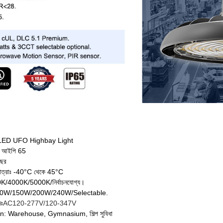
ম: LED UFO Highbay Light
ঃ আইপি 65
বছর
াপমাত্রাঃ -40°C থেকে 45°C
/4000K/5000K/নির্বাচনযোগ্য।
0W/150W/200W/240W/Selectable.
জঃ
AC120-277V/120-347V
on: Warehouse, Gymnasium, শিল্প সুবিধা