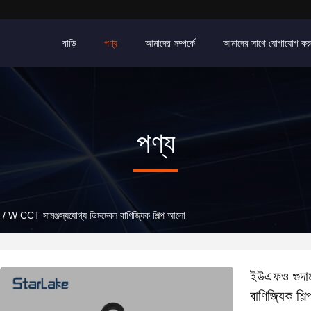
বাড়ি
পণ্য
আমাদের সম্পর্কে
আমাদের সাথে যোগাযোগ কর
পণ্য
 W CCT সামঞ্জস্যযোগ্য ডিমমেবল বাণিজ্যিক শিল্প আলো
ইউএফও গুদা
বাণিজ্যিক শি