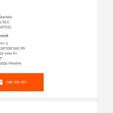
 Starlake
ETL DLC
S-UFO11
শর্তাবলী
িমাণ: 1
: 338*338*160 মিমি
-15 কাজের দিন
টি
10000 পিসি/মাসিক
সেরা দাম পান