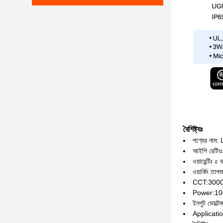
বৈশিষ্ট্যঃ
পণ্যের না
আইপি রেটিং
ওয়ারেন্টিঃ ৫ 
ওয়ার্কিং ত
CCT:3000K
Power:10
ইনপুট ভোল্টে
Applicati