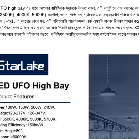
igh bay এর সাথে আপনার বাণিজ্যিক স্থানকে উন্নত করুন, এটি বহুমুখিতা এবং দক্ষতার জন
 (3500K), 4000K, 5000K) কর্মশালা, গুদাম, শপিং মল, গ্যারেজ এবং অভ্যন্তরীণ পরিবেশে বি
 ৮০°/1১০° আলোর কোণ সহ, এটি শক্তিশালী আলোকসজ্জা এবং এমনকি হালকা বিতরণ প্রদান করে। একটি 
নিশ্চিত,যখন ঐচ্ছিক মাইক্রোওয়েভ এবং পিআইআর সেন্সর কার্যকারিতা এবং শক্তি সঞ্চয় উন্নত. 80 ° 
কার্যকরভাবে ঝলকানি পরিচালনা করতে, বাণিজ্যিক অ্যাপ্লিকেশনগুলির জন্য কাস্টমাইজড আলো সমাধা