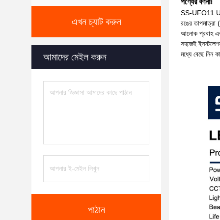
পণ্যের বর্ণনাঃ
SS-UFO11 UFO h
এখন চ্যাট করুন
রঙের তাপমাত্রা
আলোক প্রবাহ এবং
সহজেই ইনস্টলেশন 
মধ্যে বেছে নিন 
আমাদের মেইল করুন
পাঠান