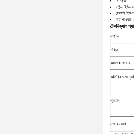
বৈশিষ্ট্যঃ
রাউন্ড ইউএ
টেকসই ইউএফ
হাই পাওয়ার
টেকনিক্যাল প্যা
পার্ট নং
শক্তি
আলোক প্রবাহ
অতিরিক্ত আনুষাঙ্
প্রয়োগ
দেখার কোণ