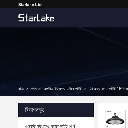
Starlake Ltd
বাড়ি
>
পণ্য
>
এলইডি ইউএফও হাইবে লাইট
>
ইউএফও গুদাম লাইট 150lm /
বিভাগসমূহ
এলইডি ইউএফও হাইবে লাইট
(44)