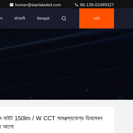
homer@starlakeled.com
86-139-02489327
ুন
ঘটনাবলী
চ্যাট
Bengali
ম লাইট 150lm / W CCT সামঞ্জস্যযোগ্য ডিমমেবল
ল্প আলো