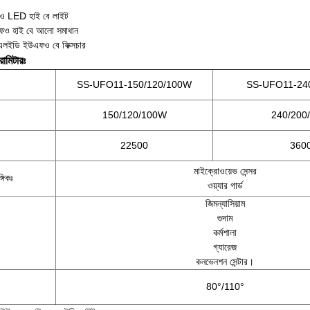
ফও LED হাই বে লাইট
ও হাই বে আলো সমাধান
 এলইডি ইউএফও বে ফিক্সচার
রামিটারঃ
SS-UFO11-150/120/100W
SS-UFO11-24
150/120/100W
240/200
22500
360
মাইক্রোওয়েভ সেন্সর
গিকঃ
ওয়্যার গার্ড
জিমন্যাসিয়াম
গুদাম
কর্মশালা
গ্যারেজ
কনভেনশন সেন্টার।
80°/110°