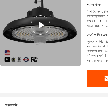
পণ্যের বিবরণ
উৎপত্তি স্থল: চীন
পরিচিতিমুলক নাম:
সাক্ষ্যদান: UL 
মডেল নম্বার: S
পেমেন্ট ও শিপিংয়ের 
ন্যূনতম চাহিদার পর
প্যাকেজিং বিবরণ
ডেলিভারি সময়: 7
পরিশোধের শর্ত: টি/
যোগানের ক্ষমতা: 
পণ্যের বর্ণনা