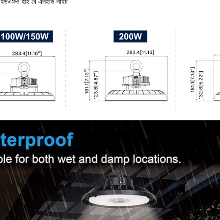
েন্ট ইউএফও হাই বে এলইডি লাইট