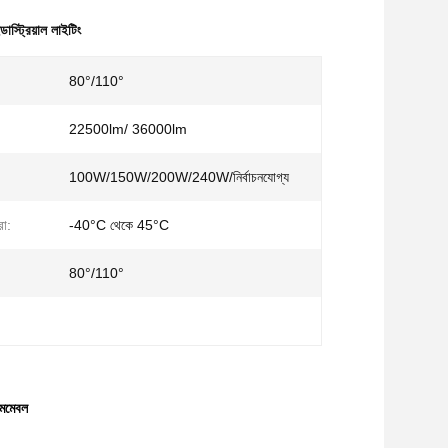
্ডাস্ট্রিয়াল লাইটিং
80°/110°
22500lm/ 36000lm
100W/150W/200W/240W/নির্বাচনযোগ্য
রা:
-40°C থেকে 45°C
80°/110°
িমমেবল