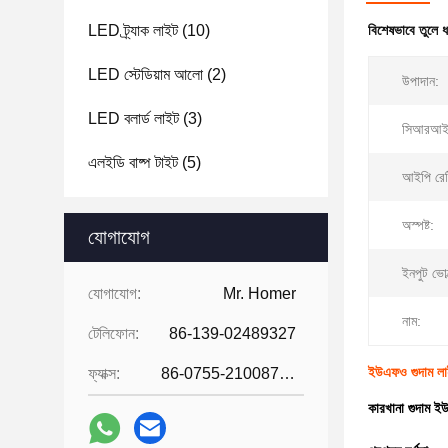
LED ট্র্যাক লাইট
(10)
বিশেষভাবে তুলে 
LED স্টেডিয়াম আলো
(2)
উপাদান:
LED বলার্ড লাইট
(3)
সিআরআই
এলইডি বাষ্প টাইট
(5)
আইপি রেট
অস্পষ্ট:
যোগাযোগ
ইনপুট ভোল
যোগাযোগ:
Mr. Homer
নাম:
টেলিফোন:
86-139-02489327
ইউএফও গুদাম লা
ফ্যাক্স:
86-0755-21008727
কারখানা গুদাম ই