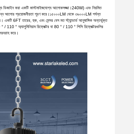
্য ডিজাইন করা একটি কাস্টমাইজযোগ্য আলোকসজ্জা।240W) এবং নিয়মিত
ভিন্ন আলোর প্রয়োজনীয়তা পূরণ করে।১৫০০০LM থেকে ৩৬০০০LM পর্যন্ত
6FT তারের, হুক, এবং সেন্সর বেস মত স্ট্যান্ডার্ড আনুষাঙ্গিক অন্তর্ভুক্ত
/ 110 ° অ্যালুমিনিয়াম রিফ্লেক্টর বা 80 ° / 110 ° পিসি রিফ্লেক্টরগুলির
ন সরবরাহ করে।