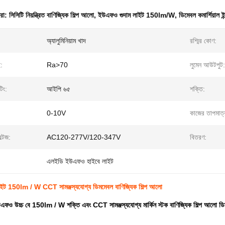
ধরা:
সিসিটি নিয়ন্ত্রিত বাণিজ্যিক শিল্প আলো
,
ইউএফও গুদাম লাইট 150lm/W
,
ডিমেবল কমার্শিয়াল ইন
অ্যালুমিনিয়াম খাদ
রশ্মির কোণ:
:
Ra>70
লুমেন আউটপুট:
িং:
আইপি ৬৫
শক্তি:
0-10V
কাজের তাপমাত্
্টেজ:
AC120-277V/120-347V
বিতরণ:
এলইডি ইউএফও হাইবে লাইট
ইট 150lm / W CCT সামঞ্জস্যযোগ্য ডিমমেবল বাণিজ্যিক শিল্প আলো
উএফও উচ্চ বে 150lm / W শক্তি এবং CCT সামঞ্জস্যযোগ্য মার্কিন স্টক বাণিজ্যিক শিল্প আলো ড