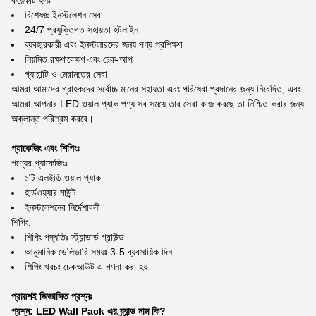
কয়েকটি হলঃ
বিশেষজ্ঞ ইনস্টলেশন সেবা
24/7 প্রযুক্তিগত সহায়তা হটলাইন
ব্যবহারকারী এবং ইনস্টলারদের জন্য পণ্য প্রশিক্ষণ
নিয়মিত রক্ষণাবেক্ষণ এবং চেক-আপ
গ্যারান্টি ও মেরামতের সেবা
আমরা আমাদের গ্রাহকদের সর্বোচ্চ মানের সহায়তা এবং পরিষেবা প্রদানের জন্য নিবেদিত, এবং
আমরা আপনার LED ওয়াল প্যাক পণ্য সব সময়ে তার সেরা কাজ করছে তা নিশ্চিত করার জন্য
অক্লান্ত পরিশ্রম করবে।
প্যাকেজিং এবং শিপিংঃ
পণ্যের প্যাকেজিংঃ
১টি এলইডি ওয়াল প্যাক
হার্ডওয়্যার মাউন্ট
ইনস্টলেশনের নির্দেশাবলী
শিপিং:
শিপিং পদ্ধতিঃ স্ট্যান্ডার্ড গ্রাউন্ড
আনুমানিক ডেলিভারি সময়ঃ 3-5 ব্যবসায়িক দিন
শিপিং খরচঃ চেকআউট এ গণনা করা হয়
প্রায়শই জিজ্ঞাসিত প্রশ্নঃ
প্রশ্ন: LED Wall Pack এর ব্র্যান্ড নাম কি?