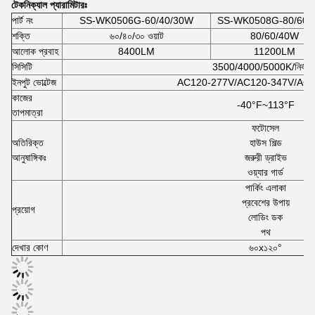
টেকনিক্যাল প্যারামিটারঃ
পার্ট নং
SS-WK0506G-60/40/30W
SS-WK0508G-80/60/
শক্তি
৬০/৪০/৩০ ওয়াট
80/60/40W
আলোক প্রবাহ
8400LM
11200LM
সিসিটি
3500/4000/5000K/নির্বাচি
ইনপুট ভোল্টেজ
AC120-277V/AC120-347V/AC
কাজের
-40°F~113
°F
তাপমাত্রা
ফটোসেল
অতিরিক্ত
হাউস শিল্ড
আনুষাঙ্গিকঃ
জরুরী ড্রাইভ
ওয়্যার গার্ড
পার্কিং এলাকা
প্রবেশের উপায়
প্রয়োগ
লোডিং ডক
পথ
দেখার কোণ
৬০x১২০°