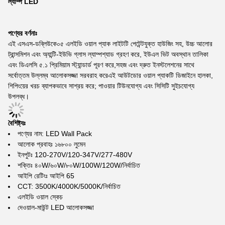
ল্যাম্প LED
পণ্যের বর্ণনাঃ
এই এসএস-ডব্লিউকে০৫ এলইডি ওয়াল প্যাক লাইটটি পেটেন্টযুক্ত হাউজিং সহ, উচ্চ আলোর
ট্রান্সমিশন এবং অ্যান্টি-ইউভি গ্লাস ল্যাম্পশ্যাড গ্রহণ করে, ইউএল ভিট অবস্থান তালিকা
এবং ডিএলসি ৫.১ প্রিমিয়াম স্ট্যান্ডার্ড পূরণ করে,সহজ এবং দ্রুত ইনস্টলেশনের সাথে
সর্বোত্তম উল্লম্ব আলোকসজ্জা সরবরাহ করেএই আউটডোর ওয়াল প্যাকটি ডিজাইনে হালকা,
শিপিংয়ের খরচ ব্যাপকভাবে সাশ্রয় করে; পাওয়ার টিউনযোগ্য এবং সিসিটি সুইচযোগ্য
উপলব্ধ।
বৈশিষ্ট্যঃ
পণ্যের নাম: LED Wall Pack
আলোক প্রবাহঃ ১৬৮০০ লুমেন
ইনপুটঃ 120-270V/120-347V/277-480V
শক্তিঃ ৪০W/৬০W/৮০W/100W/120W/নির্বাচিত
আইপি রেটিংঃ আইপি 65
CCT: 3500K/4000K/5000K/নির্বাচিত
এলইডি ওয়াল স্কেচ
দেওয়াল-মাউন্ট LED আলোকসজ্জা