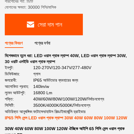
পরিশোধের শর্ত: টি/টি
যোগানের ক্ষমতা: 30000 পিসি/মাসিক
সেরা দাম পান
পণ্যের বিবরণ
পণ্যের বর্ণনা
বিশেষভাবে তুলে ধরা:
LED ওয়াল প্যাক ল্যাম্প 40W
,
LED ওয়াল প্যাক ল্যাম্প 30W
,
30 ওয়াট এলইডি ওয়াল প্যাক ল্যাম্প
ইনপুট:
120-270V/120-347V/277-480V
ডিফিউজার:
গ্লাস
জলরোধী:
IP65 আউটডোর ব্যবহারের জন্য
আলোকিত প্রবাহ:
140lm/w
লুমেন আউটপুট:
16800 Lm
শক্তি:
40W/60W/80W/100W/120W/নির্বাচনযোগ্য
সিসিটি:
3500K/4000K/5000K/নির্বাচনযোগ্য
অতিরিক্ত আনুষঙ্গিক:
ফটোসেল/হাউস শিল্ড/ইমার্জেন্সি ড্রাইভার
IP65 পিসি লেন্স LED ওয়াল প্যাক ল্যাম্প 30W 40W 60W 80W 100W 120W
30W 40W 60W 80W 100W 120W ঐচ্ছিক আইপি 65 পিসি লেন্স ওয়াল প্যাক