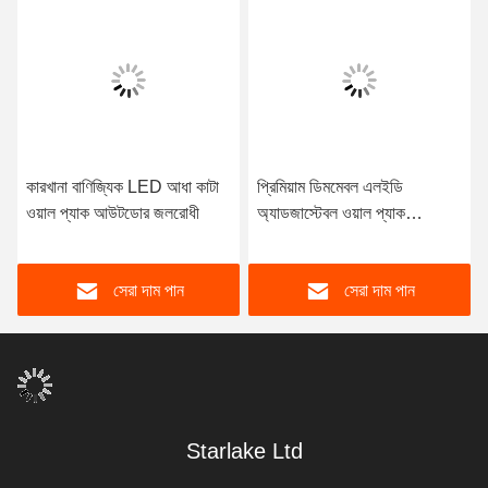
কারখানা বাণিজ্যিক LED আধা কাটা
প্রিমিয়াম ডিমমেবল এলইডি
ওয়াল প্যাক আউটডোর জলরোধী
অ্যাডজাস্টেবল ওয়াল প্যাক
140LM/W এনার্জি সেভিং
ডাস্টপ্রুফ
সেরা দাম পান
সেরা দাম পান
Starlake Ltd