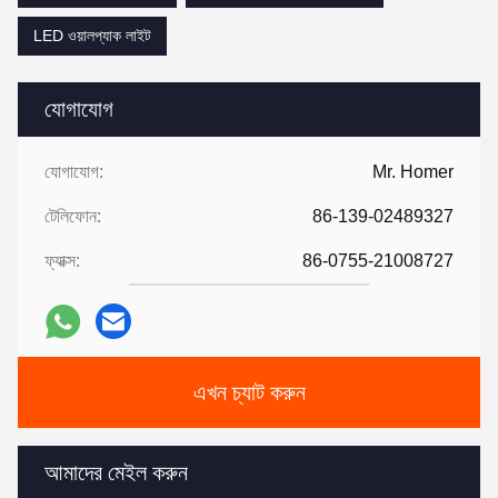
LED ওয়ালপ্যাক লাইট
যোগাযোগ
যোগাযোগ:
Mr. Homer
টেলিফোন:
86-139-02489327
ফ্যাক্স:
86-0755-21008727
এখন চ্যাট করুন
আমাদের মেইল করুন