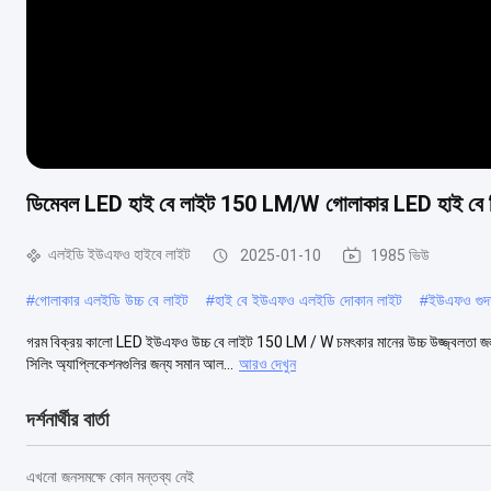
ডিমেবল LED হাই বে লাইট 150 LM/W গোলাকার LED হাই বে ফি
এলইডি ইউএফও হাইবে লাইট
2025-01-10
1985 ভিউ
#
গোলাকার এলইডি উচ্চ বে লাইট
#
হাই বে ইউএফও এলইডি দোকান লাইট
#
ইউএফও গুদ
গরম বিক্রয় কালো LED ইউএফও উচ্চ বে লাইট 150 LM / W চমৎকার মানের উচ্চ উজ্জ্বলতা জল
সিলিং অ্যাপ্লিকেশনগুলির জন্য সমান আল...
আরও দেখুন
দর্শনার্থীর বার্তা
এখনো জনসমক্ষে কোন মন্তব্য নেই