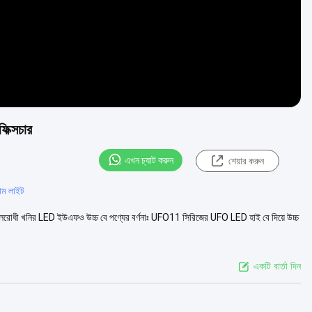
ক্সচার
এখন চ্যাট করুন
শেয়ার করুন
াম লাইট
রোধী খনির LED ইউএফও উচ্চ বে পণ্যের বর্ণনাঃ UFO11 সিরিজের UFO LED হাই বে দিয়ে উচ্চ
একটি বার্তা দিন