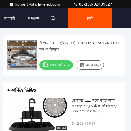
homer@starlakeled.com
86-139-02489327
ঘটনাবলী
চ্যাট
Bengali
ডিমেবল LED হাই বে লাইট 150 LM/W গোলাকার LED
হাই বে ফিক্সচার
এখন চ্যাট করুন
আরও জানুন
সম্পর্কিত ভিডিও
গোলাকার LED উফো হাইবে লাইট
সামঞ্জস্যযোগ্য ওয়াটজ নির্বাচনযোগ্য
রঙের তাপমাত্রা সহ
এলইডি ইউএফও হাইবে লাইট
2024-09-09
00:44