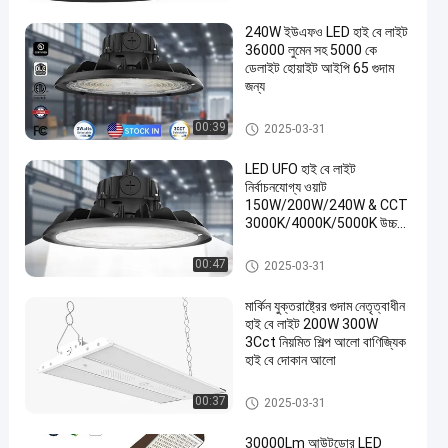
240W ইউএফও LED হাই বে লাইট
36000 লুমেন সহ 5000 কে
ডেলাইট হোয়াইট আইপি 65 গুদাম
জন্য
এলইডি ইউএফও হাইবে লাইট
00:39
2025-03-31
LED UFO হাই বে লাইট
নির্বাচনযোগ্য ওয়াট
150W/200W/240W & CCT
3000K/4000K/5000K উচ্চ
লুমেন 150LM/W
এলইডি ইউএফও হাইবে লাইট
00:47
2025-03-31
মার্কিন যুক্তরাষ্ট্রের গুদাম নেতৃত্বাধীন
হাই বে লাইট 200W 300W
3Cct নিয়মিত শিল্প আলো বাণিজ্যিক
হাই বে দোকান আলো
LED লিনিয়ার হাইবে লাইট
00:37
2025-03-31
30000Lm আউটডোর LED